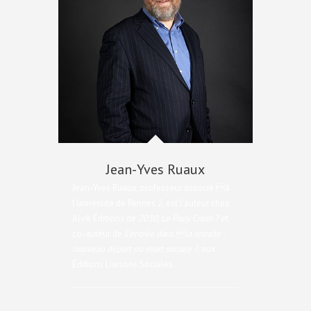
Jean-Yves Ruaux
Jean-Yves Ruaux, professeur associé à
l’université de Rennes 2, est l’auteur chez
Alvik Éditions de
2030, Le Papy Crash ?
et
co-auteur de
L’entrée dans la retraite :
nouveau départ ou mort sociale ?
, aux
Éditions Liaisons Sociales.