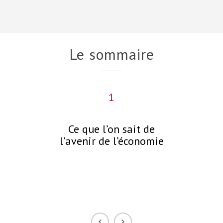
Le sommaire
1
Ce que l’on sait de
C
l’avenir de l’économie
néc
p