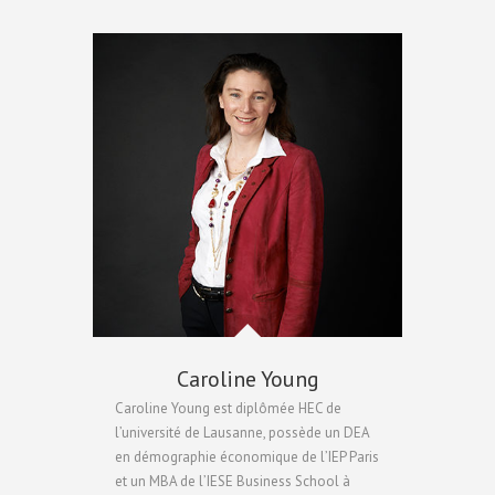
Caroline Young
Caroline Young est diplômée HEC de
l’université de Lausanne, possède un DEA
en démographie économique de l’IEP Paris
et un MBA de l’IESE Business School à