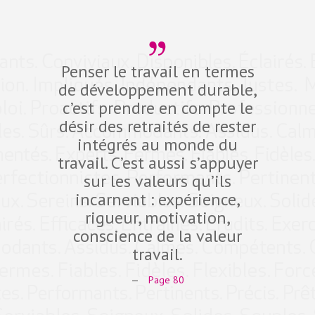
Penser le travail en termes
Dev
de développement durable,
compé
c’est prendre en compte le
défi d
désir des retraités de rester
10 pro
intégrés au monde du
dans 
travail. C’est aussi s’appuyer
fidéli
sur les valeurs qu’ils
qual
incarnent : expérience,
Expe
rigueur, motivation,
ant
conscience de la valeur
comp
travail.
—
Page 80