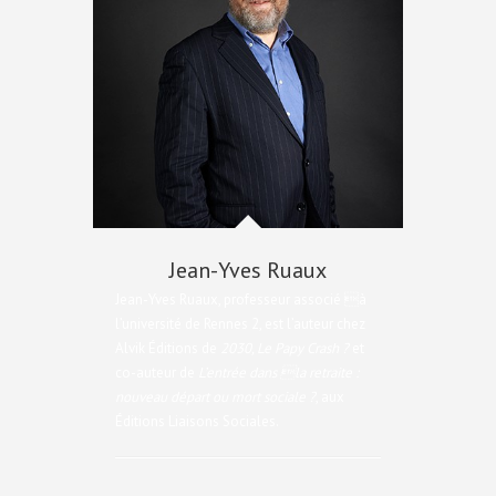
Jean-Yves Ruaux
Jean-Yves Ruaux, professeur associé à
l’université de Rennes 2, est l’auteur chez
Alvik Éditions de
2030, Le Papy Crash ?
et
co-auteur de
L’entrée dans la retraite :
nouveau départ ou mort sociale ?
, aux
Éditions Liaisons Sociales.