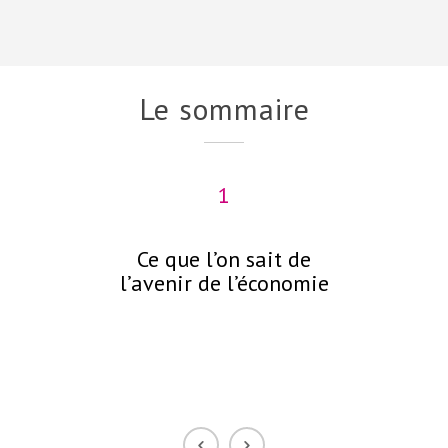
Le sommaire
1
Ce que l’on sait de
C
l’avenir de l’économie
néc
p