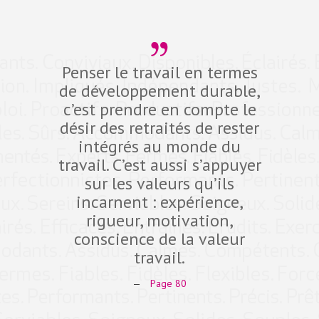
Penser le travail en termes
Dev
de développement durable,
compé
c’est prendre en compte le
défi d
désir des retraités de rester
10 pro
intégrés au monde du
dans 
travail. C’est aussi s’appuyer
fidéli
sur les valeurs qu’ils
qual
incarnent : expérience,
Expe
rigueur, motivation,
ant
conscience de la valeur
comp
travail.
—
Page 80