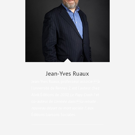
Jean-Yves Ruaux
Jean-Yves Ruaux, professeur associé à
l’université de Rennes 2, est l’auteur chez
Alvik Éditions de
2030, Le Papy Crash ?
et
co-auteur de
L’entrée dans la retraite :
nouveau départ ou mort sociale ?
, aux
Éditions Liaisons Sociales.