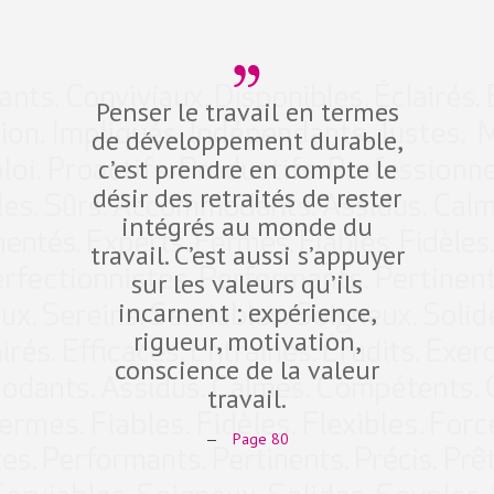
Penser le travail en termes
Dev
de développement durable,
compé
c’est prendre en compte le
défi d
désir des retraités de rester
10 pro
intégrés au monde du
dans 
travail. C’est aussi s’appuyer
fidéli
sur les valeurs qu’ils
qual
incarnent : expérience,
Expe
rigueur, motivation,
ant
conscience de la valeur
comp
travail.
—
Page 80