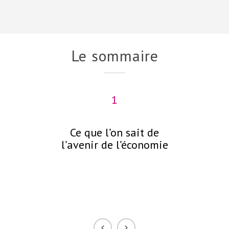
Le sommaire
1
Ce que l’on sait de
C
l’avenir de l’économie
néc
p