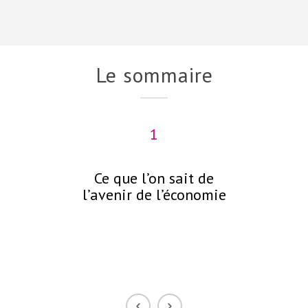
Le sommaire
1
Ce que l’on sait de
C
l’avenir de l’économie
néc
p