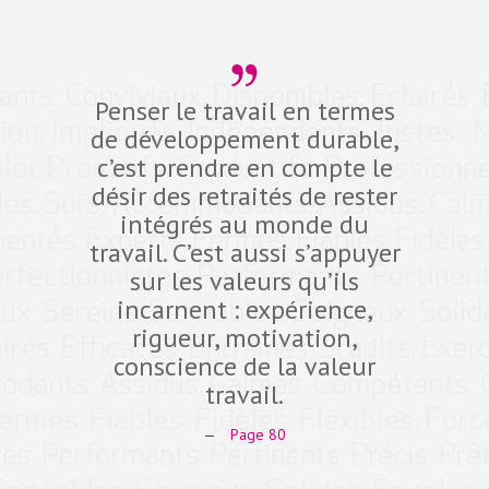
Penser le travail en termes
Dev
de développement durable,
compé
c’est prendre en compte le
défi d
désir des retraités de rester
10 pro
intégrés au monde du
dans 
travail. C’est aussi s’appuyer
fidéli
sur les valeurs qu’ils
qual
incarnent : expérience,
Expe
rigueur, motivation,
ant
conscience de la valeur
comp
travail.
—
Page 80