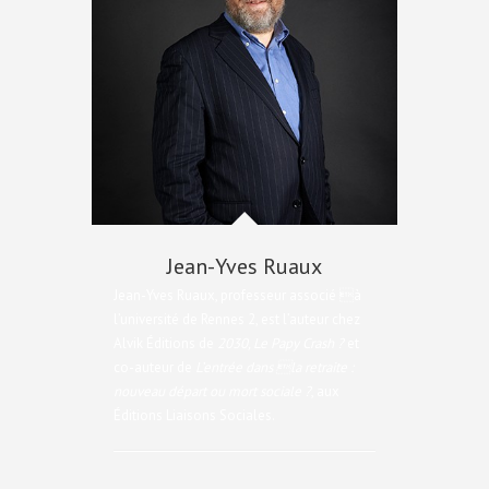
Jean-Yves Ruaux
Jean-Yves Ruaux, professeur associé à
l’université de Rennes 2, est l’auteur chez
Alvik Éditions de
2030, Le Papy Crash ?
et
co-auteur de
L’entrée dans la retraite :
nouveau départ ou mort sociale ?
, aux
Éditions Liaisons Sociales.