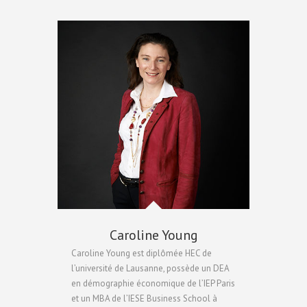
Caroline Young
Caroline Young est diplômée HEC de
l’université de Lausanne, possède un DEA
en démographie économique de l’IEP Paris
et un MBA de l’IESE Business School à