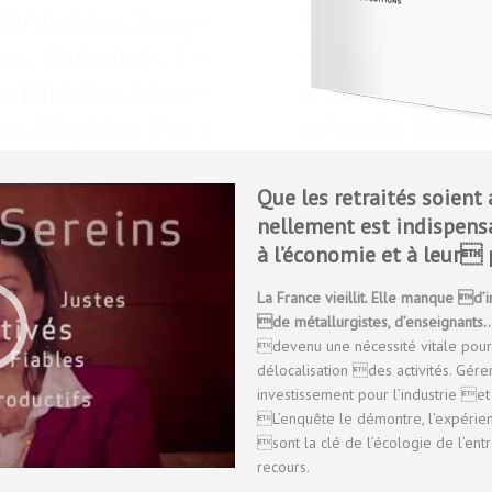
Que les retraités soient 
nellement est indispens
à l’économie et à leur 
La France vieillit. Elle manque d’i
de métallurgistes, d’enseignants
devenu une nécessité vitale pour 
délocalisation des activités. Gérer
investissement pour l’industrie 
L’enquête le démontre, l’expérien
sont la clé de l’écologie de l’ent
recours.