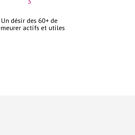
3
4
Un désir des 60+ de
La collaborati
meurer actifs et utiles
retraite
facteur de dyna
économies e
personn