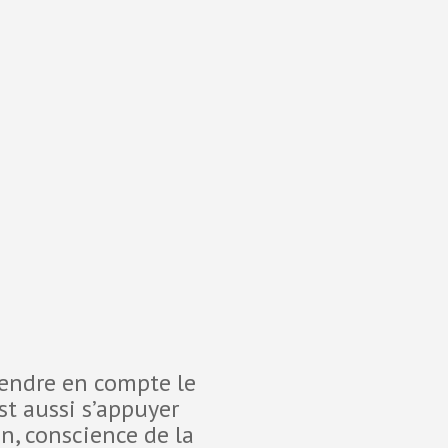
rendre en compte le
Devant les 
st aussi s’appuyer
10 proc
on, conscience de la
personnel q