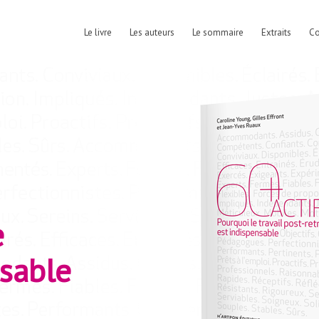
Le livre
Les auteurs
Le sommaire
Extraits
C
e
nsable