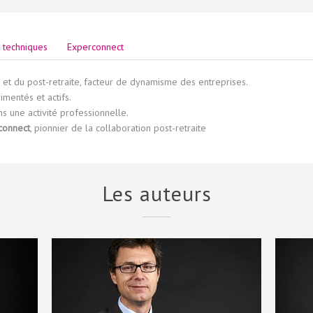
s techniques
Experconnect
 et du post-retraite, facteur de dynamisme des entreprises.
mentés et actifs.
s une activité professionnelle.
connect
, pionnier de la collaboration post-retraite
Les auteurs