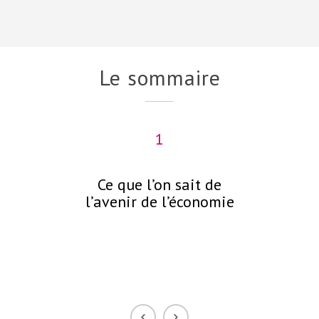
Le sommaire
1
Ce que l’on sait de
C
l’avenir de l’économie
néc
p