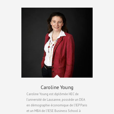
Caroline Young
Caroline Young est diplômée HEC de
l’université de Lausanne, possède un DEA
en démographie économique de l’IEP Paris
et un MBA de l’IESE Business School à