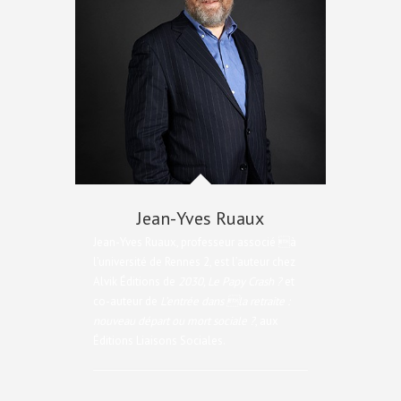
Jean-Yves Ruaux
Jean-Yves Ruaux, professeur associé à
l’université de Rennes 2, est l’auteur chez
Alvik Éditions de
2030, Le Papy Crash ?
et
co-auteur de
L’entrée dans la retraite :
nouveau départ ou mort sociale ?
, aux
Éditions Liaisons Sociales.