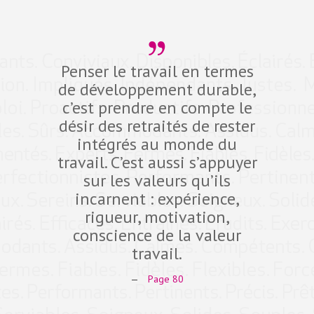
Penser le travail en termes
Dev
de développement durable,
compé
c’est prendre en compte le
défi d
désir des retraités de rester
10 pro
intégrés au monde du
dans 
travail. C’est aussi s’appuyer
fidéli
sur les valeurs qu’ils
qual
incarnent : expérience,
Expe
rigueur, motivation,
ant
conscience de la valeur
comp
travail.
—
Page 80