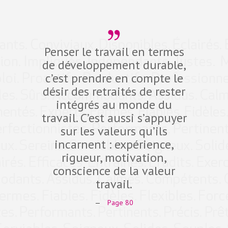
Penser le travail en termes
Dev
de développement durable,
compé
c’est prendre en compte le
défi d
désir des retraités de rester
10 pro
intégrés au monde du
dans 
travail. C’est aussi s’appuyer
fidéli
sur les valeurs qu’ils
qual
incarnent : expérience,
Expe
rigueur, motivation,
ant
conscience de la valeur
comp
travail.
—
Page 80