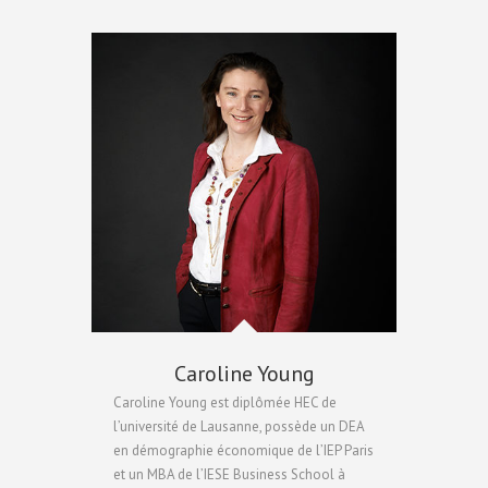
Caroline Young
Caroline Young est diplômée HEC de
l’université de Lausanne, possède un DEA
en démographie économique de l’IEP Paris
et un MBA de l’IESE Business School à