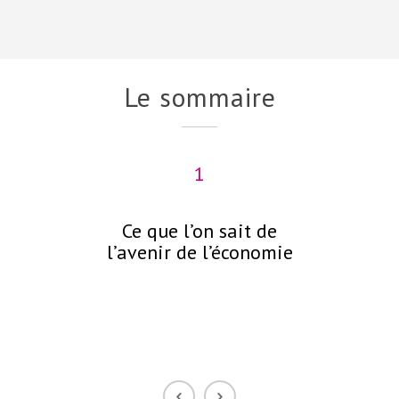
Le sommaire
1
Ce que l’on sait de
C
l’avenir de l’économie
néc
p