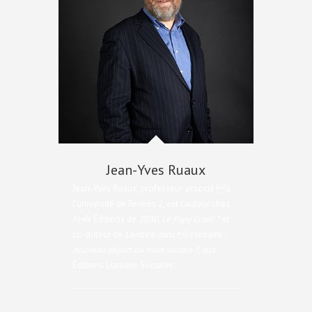
Jean-Yves Ruaux
Jean-Yves Ruaux, professeur associé à
l’université de Rennes 2, est l’auteur chez
Alvik Éditions de
2030, Le Papy Crash ?
et
co-auteur de
L’entrée dans la retraite :
nouveau départ ou mort sociale ?
, aux
Éditions Liaisons Sociales.