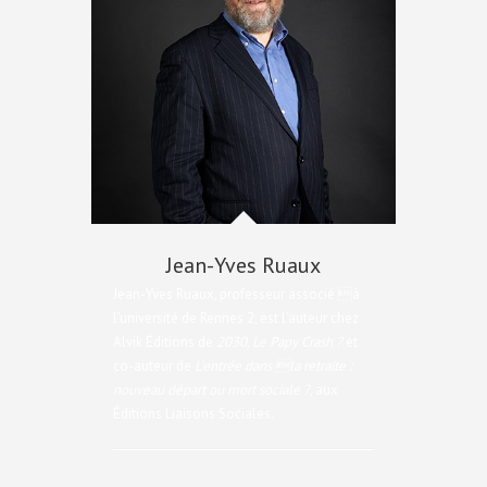
Jean-Yves Ruaux
Jean-Yves Ruaux, professeur associé à
l’université de Rennes 2, est l’auteur chez
Alvik Éditions de
2030, Le Papy Crash ?
et
co-auteur de
L’entrée dans la retraite :
nouveau départ ou mort sociale ?
, aux
Éditions Liaisons Sociales.