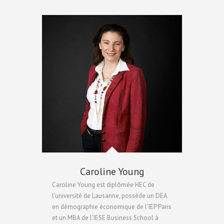
Caroline Young
Caroline Young est diplômée HEC de
l’université de Lausanne, possède un DEA
en démographie économique de l’IEP Paris
et un MBA de l’IESE Business School à