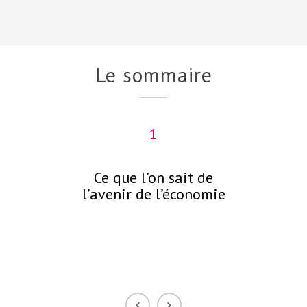
Le sommaire
1
Ce que l’on sait de
C
l’avenir de l’économie
néc
p