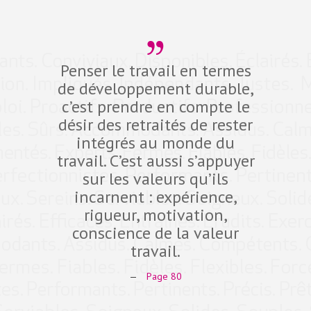
Penser le travail en termes
Dev
de développement durable,
compé
c’est prendre en compte le
défi d
désir des retraités de rester
10 pro
intégrés au monde du
dans 
travail. C’est aussi s’appuyer
fidéli
sur les valeurs qu’ils
qual
incarnent : expérience,
Expe
rigueur, motivation,
ant
conscience de la valeur
comp
travail.
—
Page 80