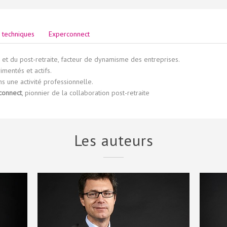
s techniques
Experconnect
 et du post-retraite, facteur de dynamisme des entreprises.
mentés et actifs.
s une activité professionnelle.
connect
, pionnier de la collaboration post-retraite
Les auteurs