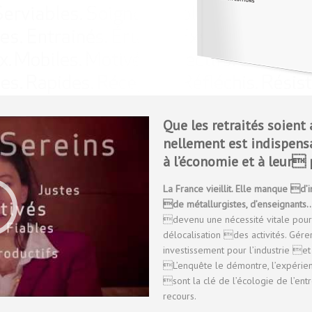
Que les retraités soient 
nellement est indispens
à l’économie et à leur 
La France vieillit. Elle manque d’i
de métallurgistes, d’enseignants
devenu une nécessité vitale pour 
délocalisation des activités. Gérer
investissement pour l’industrie 
L’enquête le démontre, l’expérien
sont la clé de l’écologie de l’ent
recours.