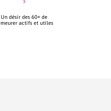
3
4
Un désir des 60+ de
La collaborati
meurer actifs et utiles
retraite
facteur de dyna
économies e
personn