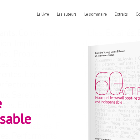
Le livre
Les auteurs
Le sommaire
Extraits
C
e
nsable