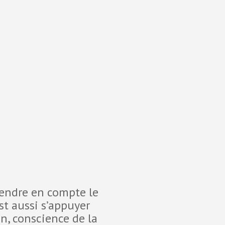
rendre en compte le
Devant les 
st aussi s’appuyer
10 proc
on, conscience de la
personnel q