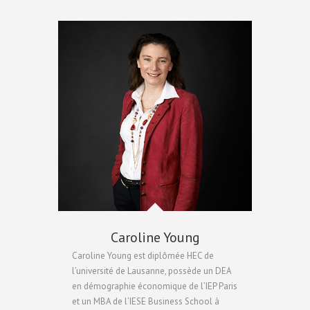
Caroline Young
Caroline Young est diplômée HEC de
l’université de Lausanne, possède un DEA
en démographie économique de l’IEP Paris
et un MBA de l’IESE Business School à