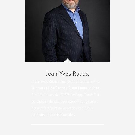
Jean-Yves Ruaux
Jean-Yves Ruaux, professeur associé à
l’université de Rennes 2, est l’auteur chez
Alvik Éditions de
2030, Le Papy Crash ?
et
co-auteur de
L’entrée dans la retraite :
nouveau départ ou mort sociale ?
, aux
Éditions Liaisons Sociales.