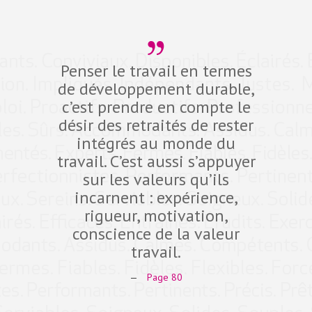
Penser le travail en termes
Dev
de développement durable,
compé
c’est prendre en compte le
défi d
désir des retraités de rester
10 pro
intégrés au monde du
dans 
travail. C’est aussi s’appuyer
fidéli
sur les valeurs qu’ils
qual
incarnent : expérience,
Expe
rigueur, motivation,
ant
conscience de la valeur
comp
travail.
—
Page 80