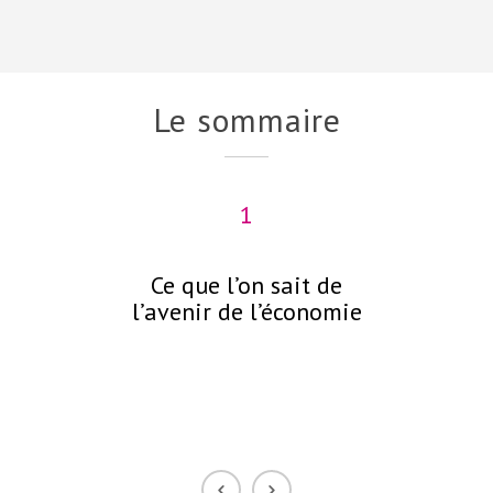
Le sommaire
1
Ce que l’on sait de
C
l’avenir de l’économie
néc
p