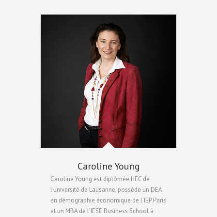
Caroline Young
Caroline Young est diplômée HEC de
l’université de Lausanne, possède un DEA
en démographie économique de l’IEP Paris
et un MBA de l’IESE Business School à