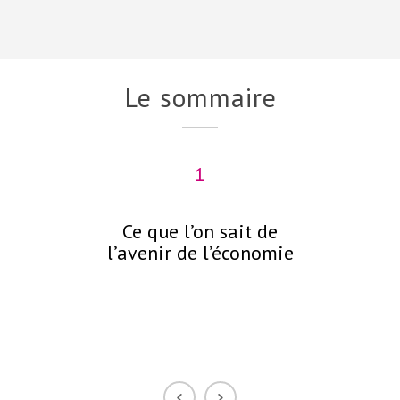
Le sommaire
1
Ce que l’on sait de
C
l’avenir de l’économie
néc
p