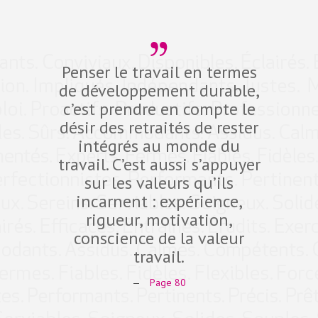
Penser le travail en termes
Dev
de développement durable,
compé
c’est prendre en compte le
défi d
désir des retraités de rester
10 pro
intégrés au monde du
dans 
travail. C’est aussi s’appuyer
fidéli
sur les valeurs qu’ils
qual
incarnent : expérience,
Expe
rigueur, motivation,
ant
conscience de la valeur
comp
travail.
—
Page 80