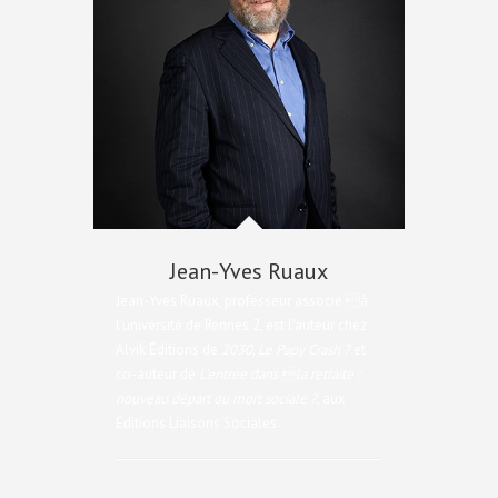
Jean-Yves Ruaux
Jean-Yves Ruaux, professeur associé à
l’université de Rennes 2, est l’auteur chez
Alvik Éditions de
2030, Le Papy Crash ?
et
co-auteur de
L’entrée dans la retraite :
nouveau départ ou mort sociale ?
, aux
Éditions Liaisons Sociales.