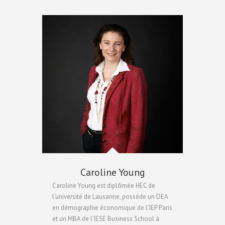
Caroline Young
Caroline Young est diplômée HEC de
l’université de Lausanne, possède un DEA
en démographie économique de l’IEP Paris
et un MBA de l’IESE Business School à