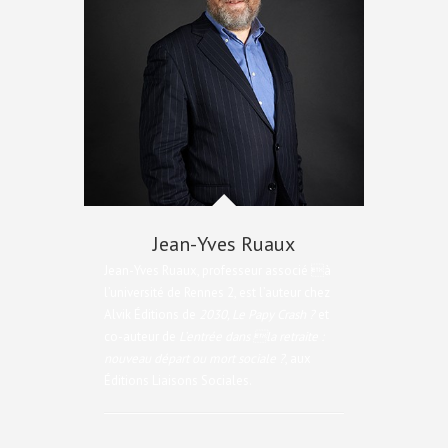
Jean-Yves Ruaux
Jean-Yves Ruaux, professeur associé à
l’université de Rennes 2, est l’auteur chez
Alvik Éditions de
2030, Le Papy Crash ?
et
co-auteur de
L’entrée dans la retraite :
nouveau départ ou mort sociale ?
, aux
Éditions Liaisons Sociales.