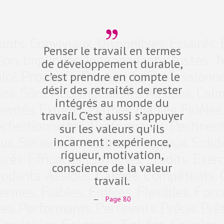
Penser le travail en termes
Dev
de développement durable,
compé
c’est prendre en compte le
défi d
désir des retraités de rester
10 pro
intégrés au monde du
dans 
travail. C’est aussi s’appuyer
fidéli
sur les valeurs qu’ils
qual
incarnent : expérience,
Expe
rigueur, motivation,
ant
conscience de la valeur
comp
travail.
—
Page 80