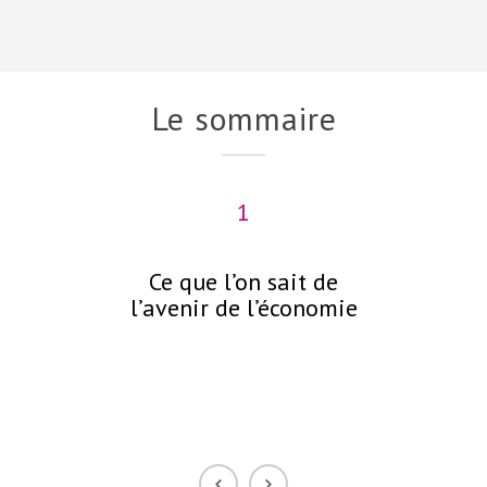
Le sommaire
1
Ce que l’on sait de
C
l’avenir de l’économie
néc
p