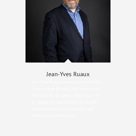
Jean-Yves Ruaux
Jean-Yves Ruaux, professeur associé à
l’université de Rennes 2, est l’auteur chez
Alvik Éditions de
2030, Le Papy Crash ?
et
co-auteur de
L’entrée dans la retraite :
nouveau départ ou mort sociale ?
, aux
Éditions Liaisons Sociales.