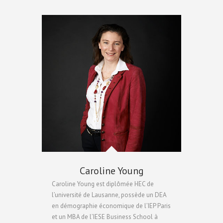
Caroline Young
Caroline Young est diplômée HEC de
l’université de Lausanne, possède un DEA
en démographie économique de l’IEP Paris
et un MBA de l’IESE Business School à