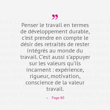
Penser le travail en termes
Dev
de développement durable,
compé
c’est prendre en compte le
défi d
désir des retraités de rester
10 pro
intégrés au monde du
dans 
travail. C’est aussi s’appuyer
fidéli
sur les valeurs qu’ils
qual
incarnent : expérience,
Expe
rigueur, motivation,
ant
conscience de la valeur
comp
travail.
—
Page 80