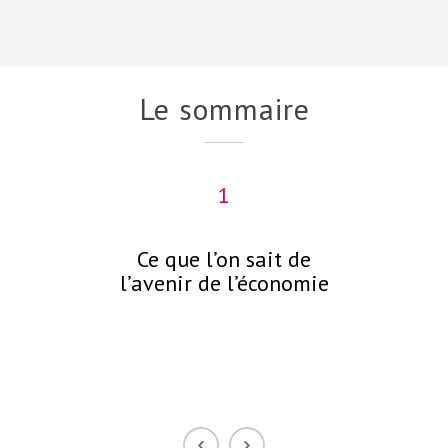
Le sommaire
1
Ce que l’on sait de
C
l’avenir de l’économie
néc
p